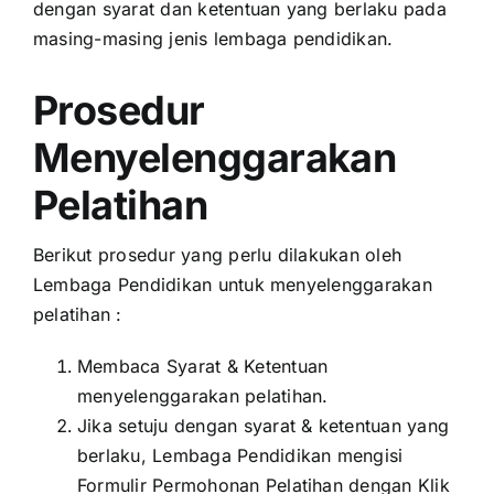
dengan syarat dan ketentuan yang berlaku pada
masing-masing jenis lembaga pendidikan.
Prosedur
Menyelenggarakan
Pelatihan
Berikut prosedur yang perlu dilakukan oleh
Lembaga Pendidikan untuk menyelenggarakan
pelatihan :
Membaca Syarat & Ketentuan
menyelenggarakan pelatihan.
Jika setuju dengan syarat & ketentuan yang
berlaku, Lembaga Pendidikan mengisi
Formulir Permohonan Pelatihan dengan
Klik