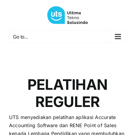
Skip
to
content
Go to...
PELATIHAN
REGULER
UTS menyediakan pelatihan aplikasi Accurate
Accounting Software dan RENE Point of Sales
kepada Lembaga Pendidikan yang membutuhkan,