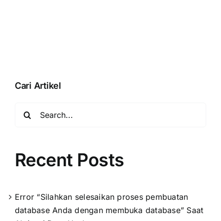
membuka
Accurate
database”
Online
Saat
Aktivasi
Data
Usaha
Cari Artikel
Search
for:
Recent Posts
Error “Silahkan selesaikan proses pembuatan
database Anda dengan membuka database” Saat