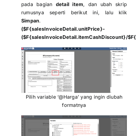
pada bagian
detail item
, dan ubah skrip
rumusnya seperti berikut ini, lalu klik
Simpan
.
($F{salesInvoiceDetail.unitPrice}-
($F{salesInvoiceDetail.itemCashDiscount}/$F{s
Pilih variable ‘@Harga’ yang ingin diubah
formatnya