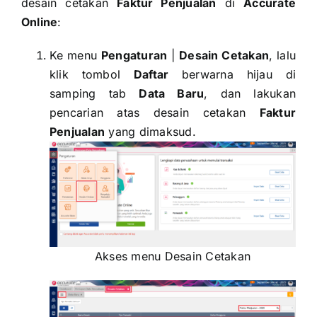
desain cetakan
Faktur Penjualan
di
Accurate
Online
:
Ke menu
Pengaturan
|
Desain Cetakan
, lalu
klik tombol
Daftar
berwarna hijau di
samping tab
Data Baru
, dan lakukan
pencarian atas desain cetakan
Faktur
Penjualan
yang dimaksud.
Akses menu Desain Cetakan