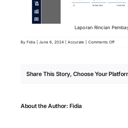
Laporan Rincian Pembay
on
By
Fidia
|
June 6, 2024
|
Accurate
|
Comments Off
Menamp
Rentan
Hari
Pembay
Share This Story, Choose Your Platfor
Pembel
denga
Faktur
Pembel
di
Lapora
About the Author:
Fidia
Rincian
Pembay
Pembel
Error