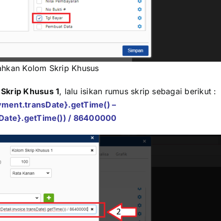
hkan Kolom Skrip Khusus
Skrip Khusus 1
, lalu isikan rumus skrip sebagai berikut :
ment.transDate}.getTime() –
Date}.getTime()) / 86400000