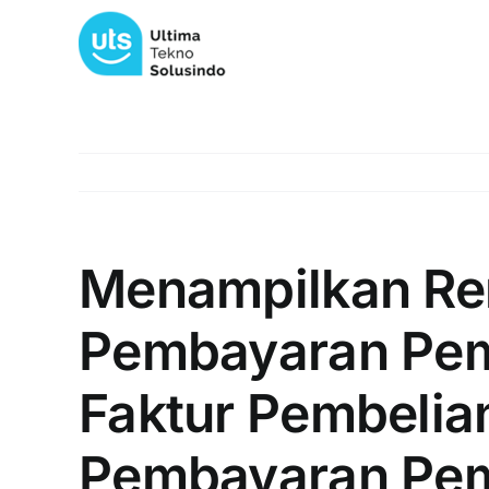
Skip
to
content
Menampilkan Re
Pembayaran Pem
Faktur Pembelian
Pembayaran Pem