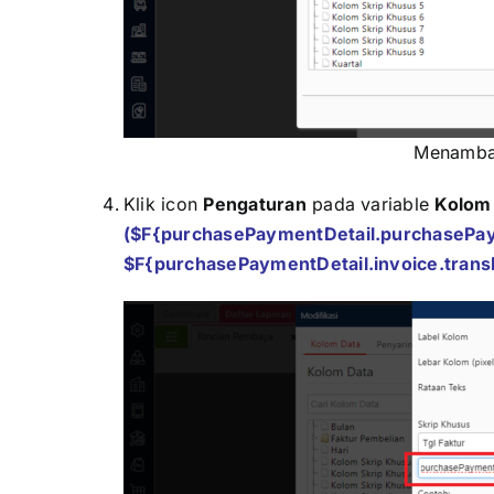
Menamba
Klik icon
Pengaturan
pada variable
Kolom 
($F{purchasePaymentDetail.purchasePay
$F{purchasePaymentDetail.invoice.trans