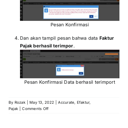
Pesan Konfirmasi
Dan akan tampil pesan bahwa data
Faktur
Pajak berhasil terimpor
.
Pesan Konfirmasi Data berhasil terimport
By
Rozak
|
May 13, 2022
|
Accurate
,
Efaktur
,
on
Pajak
|
Comments Off
Penarikan
Faktur
Pajak