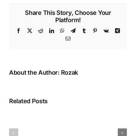
Sebelum
Share This Story, Choose Your
Menggunakan
Platform!
Add-
on
Facebook
X
Reddit
LinkedIn
WhatsApp
Telegram
Tumblr
Pinterest
Vk
Xing
E-
Email
faktur
About the Author:
Rozak
Error
“Silahkan
Related Posts
selesaikan
proses
pembuatan
Menampilka
database
QR
Anda
BLISS