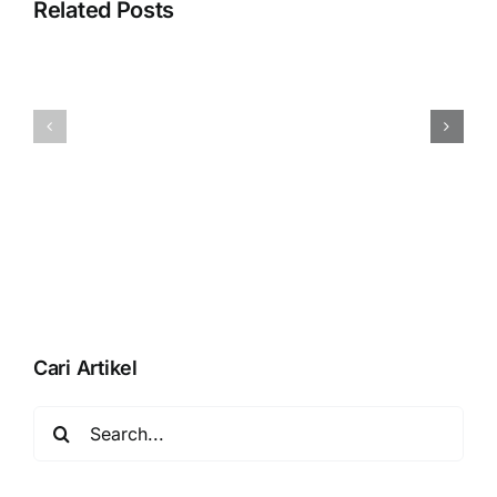
“Silahkan
Related Posts
selesaikan
proses
pembuatan
Menampilka
database
QR
Anda
BLISS
dengan
Pada
membuka
Accurate
database”
Online
Saat
Aktivasi
Data
Usaha
Cari Artikel
Search
for: