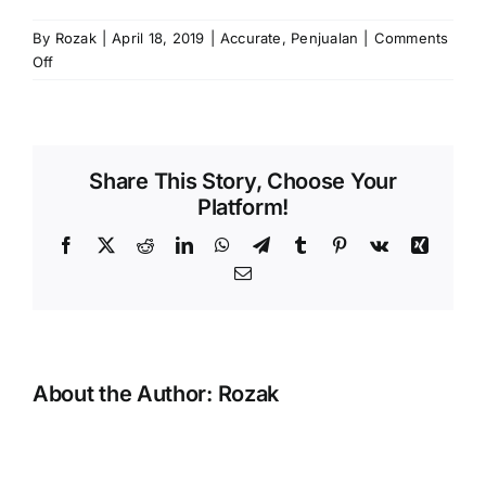
By
Rozak
|
April 18, 2019
|
Accurate
,
Penjualan
|
Comments
on
Off
Penerimaan
Piutang
PPN
atas
Share This Story, Choose Your
Pelanggan
Platform!
Mata
Uang
Facebook
X
Reddit
LinkedIn
WhatsApp
Telegram
Tumblr
Pinterest
Vk
Xing
Asing
Email
About the Author:
Rozak
Error