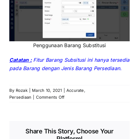
Penggunaan Barang Substitusi
Catatan :
Fitur Barang Subsitusi ini hanya tersedia
pada Barang dengan Jenis Barang Persediaan.
By
Rozak
|
March 10, 2021
|
Accurate
,
on
Persediaan
|
Comments Off
Penggunaan
Barang
Subtitusi
pada
Share This Story, Choose Your
Accurate
Platform!
Online