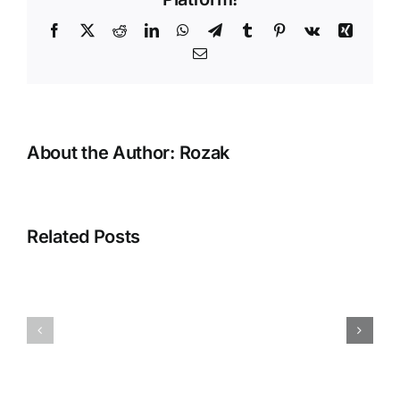
Facebook
X
Reddit
LinkedIn
WhatsApp
Telegram
Tumblr
Pinterest
Vk
Xing
Email
About the Author:
Rozak
Error
“Silahkan
Related Posts
selesaikan
proses
pembuatan
Menampilka
database
QR
Anda
BLISS
dengan
Pada
membuka
Accurate