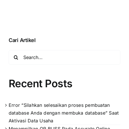
database”
Online
Saat
Aktivasi
Data
Usaha
Cari Artikel
Search
for:
Recent Posts
Error “Silahkan selesaikan proses pembuatan
database Anda dengan membuka database” Saat
Aktivasi Data Usaha
Menampilkan QR BLISS Pada Accurate Online