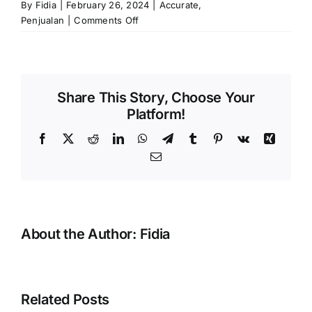
By
Fidia
|
February 26, 2024
|
Accurate
,
on
Penjualan
|
Comments Off
Perlakuan
Opsi
Jika
Barang
Share This Story, Choose Your
TIDAK
Platform!
Dikembalikan
Saat
Facebook
X
Reddit
LinkedIn
WhatsApp
Telegram
Tumblr
Pinterest
Vk
Xing
Retur
Email
Penjualan
About the Author:
Fidia
Error
“Silahkan
Related Posts