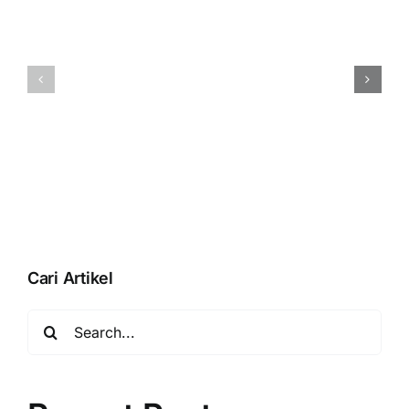
selesaikan
proses
pembuatan
Menampilka
database
QR
Anda
BLISS
dengan
Pada
membuka
Accurate
database”
Online
Saat
Aktivasi
Data
Usaha
Cari Artikel
Search
for: