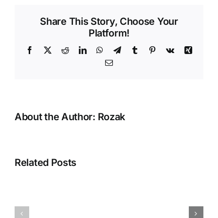
Dengan
Share This Story, Choose Your
PPh
Platform!
23
dan
Facebook
X
Reddit
LinkedIn
WhatsApp
Telegram
Tumblr
Pinterest
Vk
Xing
Pembayarannya
Email
About the Author:
Rozak
Error
“Silahkan
Related Posts
selesaikan
proses
pembuatan
Menampilka
database
QR