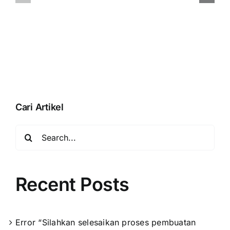
Anda
BLISS
dengan
Pada
membuka
Accurate
database”
Online
Saat
Aktivasi
Data
Usaha
Cari Artikel
Search
for:
Recent Posts
Error “Silahkan selesaikan proses pembuatan