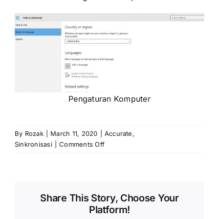
Pengaturan Komputer
By
Rozak
|
March 11, 2020
|
Accurate
,
on
Sinkronisasi
|
Comments Off
Sinkronisasi
RENE
–
AOL
Share This Story, Choose Your
Tampil
Platform!
Error:
The