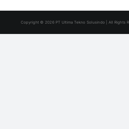
Copyright ©
2026
PT Ultima Tekno Solusindo | All Rights