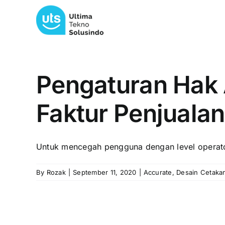
Skip
to
content
Pengaturan Hak 
Faktur Penjuala
Untuk mencegah pengguna dengan level operator
By
Rozak
|
September 11, 2020
|
Accurate
,
Desain Cetaka