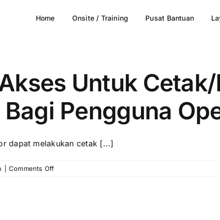
Home
Onsite / Training
Pusat Bantuan
La
Akses Untuk Cetak/
n Bagi Pengguna Ope
 dapat melakukan cetak [...]
on
n
|
Comments Off
Pengaturan
Hak
Akses
Untuk