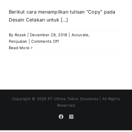
Berikut cara menampilkan tulisan "Copy" pada
Desain Cetakan untuk [...]
By
Rozak
|
December 28, 2018
|
Accurate
,
on
Penjualan
|
Comments Off
Menampilkan
Read More
Informasi
COPY
Pada
Hasil
Cetak
Transaksi
Kedua
Copyright ©
2026
PT Ultima Tekno Solusindo | All Rights
Reserved
Facebook
Instagram