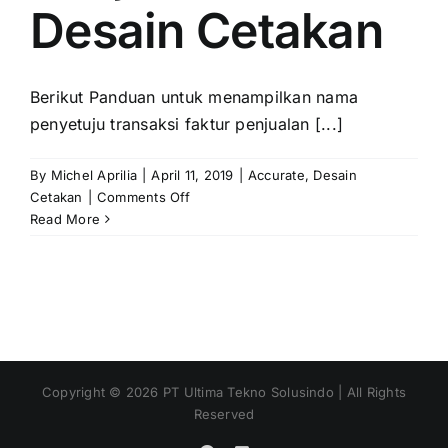
Desain Cetakan
Berikut Panduan untuk menampilkan nama
penyetuju transaksi faktur penjualan [...]
By
Michel Aprilia
|
April 11, 2019
|
Accurate
,
Desain
on
Cetakan
|
Comments Off
Menampilkan
Read More
Nama
Penyetuju
Transaksi
Faktur
Penjualan
di
Desain
Copyright ©
2026
PT Ultima Tekno Solusindo | All Rights
Cetakan
Reserved