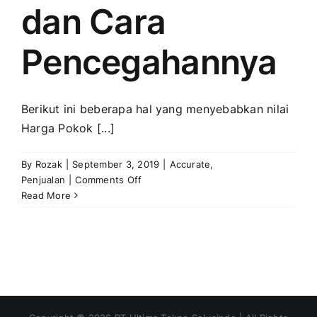
dan Cara
Pencegahannya
Berikut ini beberapa hal yang menyebabkan nilai
Harga Pokok [...]
By
Rozak
|
September 3, 2019
|
Accurate
,
on
Penjualan
|
Comments Off
Penyebab
Read More
Harga
Pokok
Penjualan
Periode
Yang
Lalu
Berubah