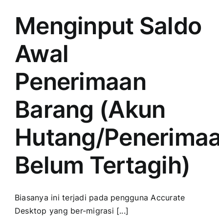
Seri/Produksi
“xxx”
Menginput Saldo
tidak
ada
Awal
di
gudang
“yyy”‘
Penerimaan
Saat
Melakukan
Barang (Akun
Hapus
Transaksi
Penerimaan
Hutang/Penerima
Barang
Belum Tertagih)
Biasanya ini terjadi pada pengguna Accurate
Desktop yang ber-migrasi [...]