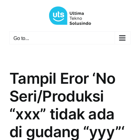
Skip
to
content
Go to...
Tampil Eror ‘No
Seri/Produksi
“xxx” tidak ada
di gudang “yyy”‘