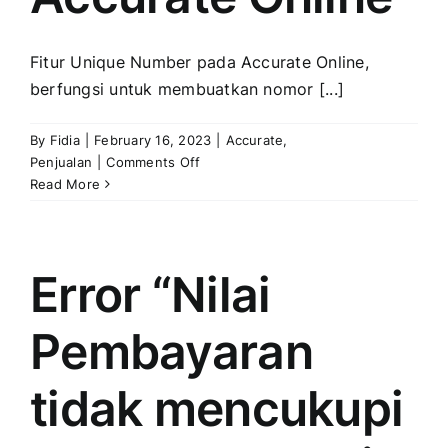
Fitur Unique Number pada Accurate Online,
berfungsi untuk membuatkan nomor [...]
By
Fidia
|
February 16, 2023
|
Accurate
,
on
Penjualan
|
Comments Off
Penggunaan
Read More
Unique
Number
Pada
Transaksi
Error “Nilai
Penjualan
Di
Pembayaran
Accurate
Online
tidak mencukupi