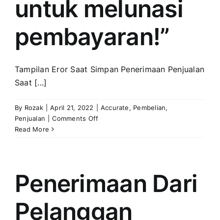
untuk melunasi
pembayaran!”
Tampilan Eror Saat Simpan Penerimaan Penjualan
Saat [...]
By
Rozak
|
April 21, 2022
|
Accurate
,
Pembelian
,
on
Penjualan
|
Comments Off
Error
Read More
“Nilai
Pembayaran
tidak
mencukupi
Penerimaan Dari
untuk
melunasi
Pelanggan
pembayaran!”