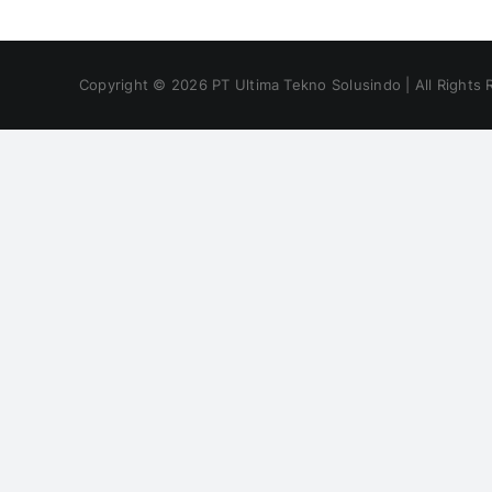
Copyright ©
2026
PT Ultima Tekno Solusindo | All Rights