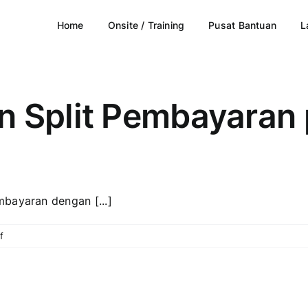
Home
Onsite / Training
Pusat Bantuan
L
n Split Pembayaran
bayaran dengan [...]
on
f
Transaksi
dengan
Split
Pembayaran