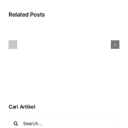
Error
“Silahkan
Related Posts
selesaikan
proses
pembuatan
Menampilka
database
QR
Anda
BLISS
dengan
Pada
membuka
Accurate
database”
Online
Saat
Aktivasi
Data
Usaha
Cari Artikel
Search
for: