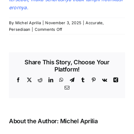
erornya.
By
Michel Aprilia
|
November 3, 2025
|
Accurate
,
on
Persediaan
|
Comments Off
Tidak
Dapat
Menonaktifkan
No.
Share This Story, Choose Your
Seri/Produksi
Platform!
Barang
Facebook
X
Reddit
LinkedIn
WhatsApp
Telegram
Tumblr
Pinterest
Vk
Xing
Email
About the Author:
Michel Aprilia