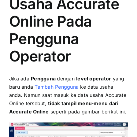
Usaha Accurate
Online Pada
Pengguna
Operator
Jika ada
Pengguna
dengan
level operator
yang
baru anda
Tambah Pengguna
ke data usaha
anda. Namun saat masuk ke data usaha Accurate
Online tersebut,
tidak tampil menu-menu dari
Accurate Online
seperti pada gambar berikut ini.