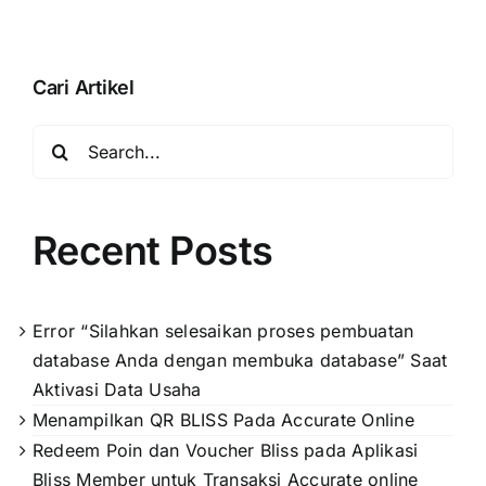
Data
Usaha
Cari Artikel
Search
for:
Recent Posts
Error “Silahkan selesaikan proses pembuatan
database Anda dengan membuka database” Saat
Aktivasi Data Usaha
Menampilkan QR BLISS Pada Accurate Online
Redeem Poin dan Voucher Bliss pada Aplikasi
Bliss Member untuk Transaksi Accurate online