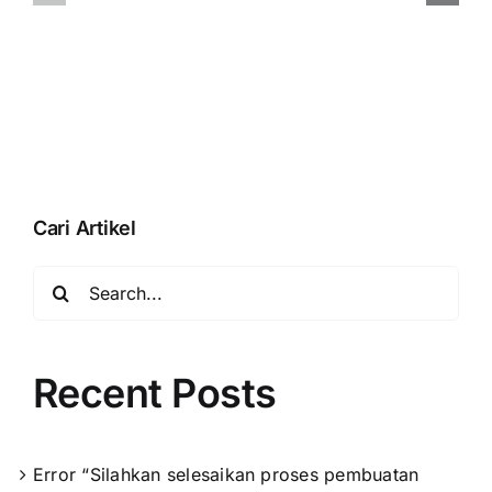
dengan
Pada
membuka
Accurate
database”
Online
Saat
Aktivasi
Data
Usaha
Cari Artikel
Search
for:
Recent Posts
Error “Silahkan selesaikan proses pembuatan