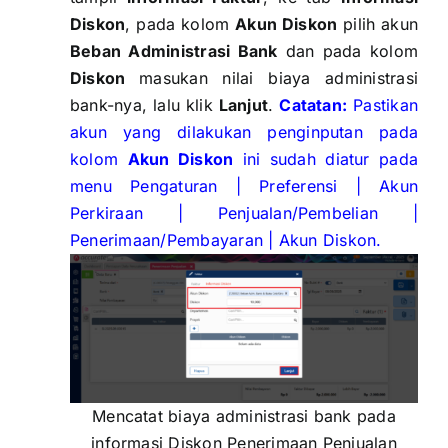
Diskon
, pada kolom
Akun Diskon
pilih akun
Beban Administrasi Bank
dan pada kolom
Diskon
masukan nilai biaya administrasi
bank-nya, lalu klik
Lanjut
.
Catatan:
Pastikan
akun yang dilakukan penginputan pada
kolom
Akun Diskon
ini sudah diatur pada
menu Pengaturan | Preferensi | Akun
Perkiraan | Penjualan/Pembelian |
Penerimaan/Pembayaran | Akun Diskon.
Mencatat biaya administrasi bank pada
informasi Diskon Penerimaan Penjualan