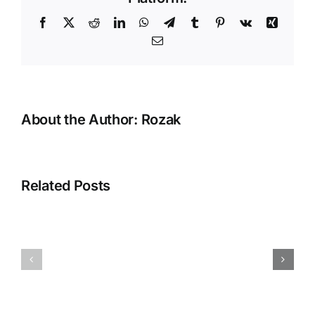
Penjualan
Facebook
X
Reddit
LinkedIn
WhatsApp
Telegram
Tumblr
Pinterest
Vk
Xing
Email
About the Author:
Rozak
Error
“Silahkan
Related Posts
selesaikan
proses
pembuatan
Menampilka
database
QR
Anda
BLISS
dengan
Pada
membuka
Accurate