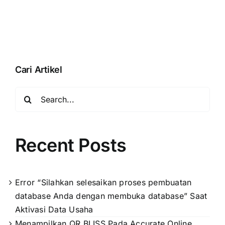
database”
Online
Saat
Aktivasi
Data
Usaha
Cari Artikel
Search
for:
Recent Posts
Error “Silahkan selesaikan proses pembuatan
database Anda dengan membuka database” Saat
Aktivasi Data Usaha
Menampilkan QR BLISS Pada Accurate Online