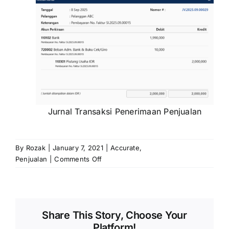
Jurnal Transaksi Penerimaan Penjualan
By
Rozak
|
January 7, 2021
|
Accurate
,
on
Penjualan
|
Comments Off
Alokasi
Biaya
Administrasi
Bank
Share This Story, Choose Your
Pada
Platform!
Penerimaan