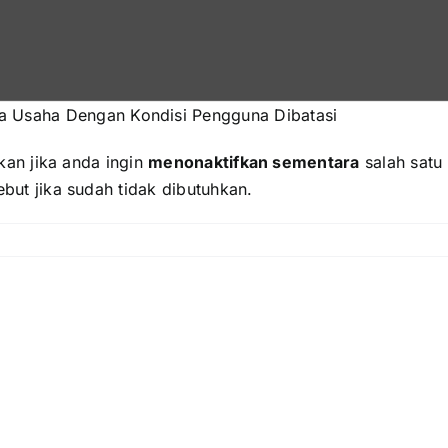
ta Usaha Dengan Kondisi Pengguna Dibatasi
kan jika anda ingin
menonaktifkan sementara
salah satu
but jika sudah tidak dibutuhkan.
n
okir
kses
Membat
engguna
Redeem
Akses
perator
Poin
Operat
dan
agar
Voucher
pilkan
Tidak
Bliss
Dapat
pada
Melihat