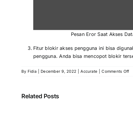
Pesan Eror Saat Akses Da
Fitur blokir akses pengguna ini bisa diguna
pengguna. Anda bisa mencopot blokir terse
o
By
Fidia
|
December 9, 2022
|
Accurate
|
Comments Off
Bl
A
Error
P
“Silahkan
Related Posts
O
selesaikan
proses
pembuatan
Menam
database
QR
Anda
BLISS