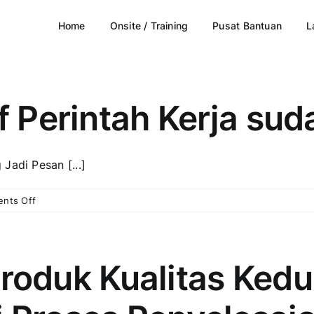
Home
Onsite / Training
Pusat Bantuan
L
if Perintah Kerja sud
Jadi Pesan [...]
on
nts Off
Error:
“Masa
aktif
Perintah
oduk Kualitas Kedu
Kerja
sudah
habis”