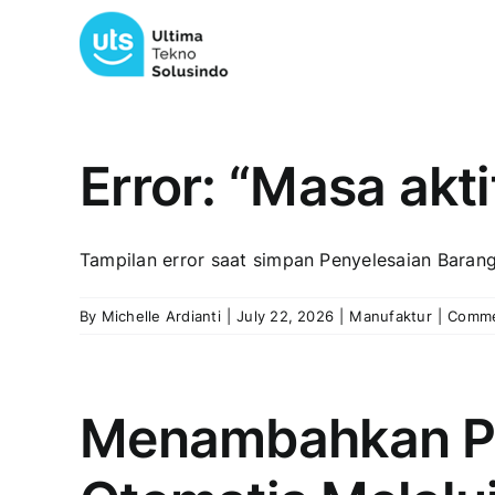
Skip
to
content
Error: “Masa akt
Tampilan error saat simpan Penyelesaian Barang 
By
Michelle Ardianti
|
July 22, 2026
|
Manufaktur
|
Comme
Menambahkan Pr