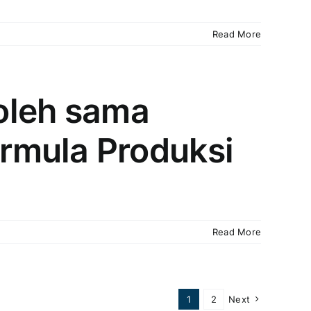
Read More
boleh sama
rmula Produksi
Read More
1
2
Next