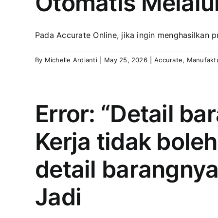
Otomatis Melalu
Pada Accurate Online, jika ingin menghasilkan pr
By
Michelle Ardianti
|
May 25, 2026
|
Accurate
,
Manufakt
Error: “Detail ba
Kerja tidak bole
detail barangny
Jadi