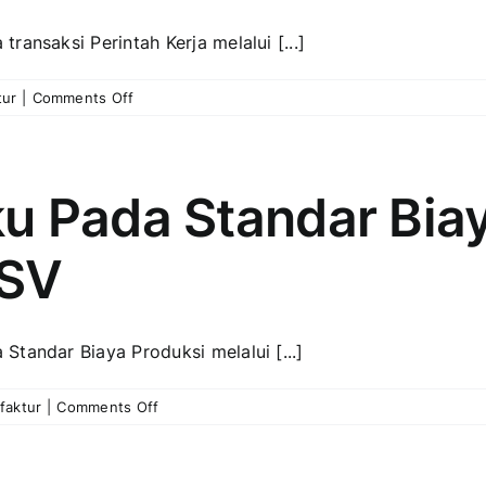
tanggal
Proses
ansaksi Perintah Kerja melalui [...]
Akhir
Bulan.
on
tur
|
Comments Off
Mohon
Impor
lakukan
Bahan
pengecekan
Baku
terlebih
Pada
dahulu”
u Pada Standar Biay
Transaksi
Saat
Perintah
Simpan
CSV
Kerja
Proses
Dari
Akhir
File
Bulan
Excel
tandar Biaya Produksi melalui [...]
atau
CSV
on
faktur
|
Comments Off
Impor
Bahan
Baku