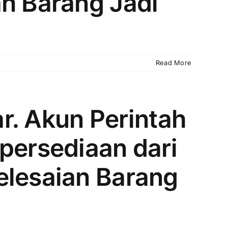
an Barang Jadi
Read More
ar. Akun Perintah
persediaan dari
elesaian Barang