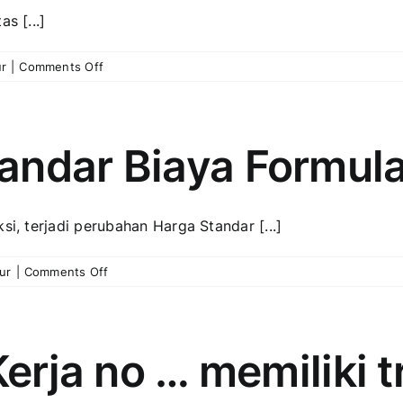
s [...]
on
r
|
Comments Off
Error:
“Detail
barang
“xyz”
andar Biaya Formula
tidak
benar.
Akun
si, terjadi perubahan Harga Standar [...]
Perintah
Kerja
tidak
on
ur
|
Comments Off
boleh
Update
sama
Harga
dengan
Standar
akun
Biaya
Kerja no … memiliki 
persediaan
Formula
dari
Produksi
detail