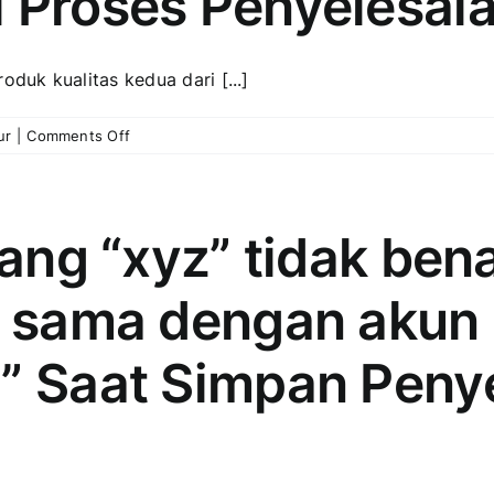
i Proses Penyelesai
oduk kualitas kedua dari [...]
on
ur
|
Comments Off
Menambahkan
Produk
Kualitas
Kedua
rang “xyz” tidak ben
Secara
Otomatis
h sama dengan akun 
Melalui
Proses
Penyelesaian
a” Saat Simpan Peny
Barang
Jadi