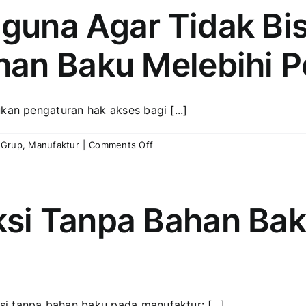
Pada
guna Agar Tidak B
Standar
Biaya
an Baku Melebihi Pe
Produksi
Dari
File
Excel
kan pengaturan hak akses bagi [...]
atau
CSV
on
 Grup
,
Manufaktur
|
Comments Off
Membatasi
Pengguna
Agar
Tidak
si Tanpa Bahan Bak
Bisa
Membuat
Pengambilan
Bahan
Baku
Melebihi
i tanpa bahan baku pada manufaktur: [...]