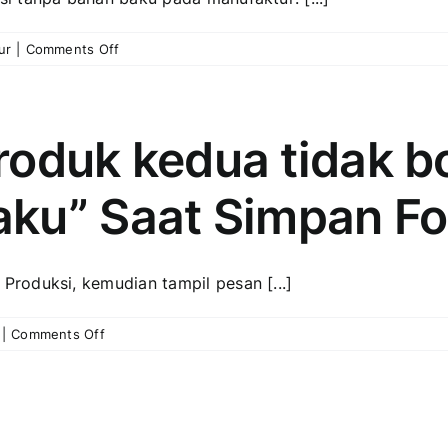
Perintah
Kerja
on
ur
|
Comments Off
Membuat
Produksi
Tanpa
Bahan
 produk kedua tidak 
Baku
Pada
ku” Saat Simpan Fo
Manufaktur
roduksi, kemudian tampil pesan [...]
on
|
Comments Off
Eror
:
“Kualitas
produk
kedua