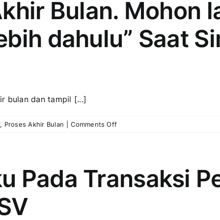
Akhir Bulan. Mohon 
barangnya”
Saat
ebih dahulu” Saat S
Simpan
Penyelesaian
Barang
Jadi
 bulan dan tampil [...]
on
r
,
Proses Akhir Bulan
|
Comments Off
Error:
“Perintah
Kerja
no
 Pada Transaksi Per
…
memiliki
CSV
transaksi
diatas