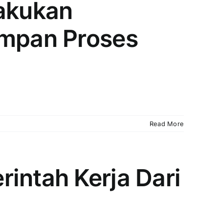
lakukan
impan Proses
Read More
intah Kerja Dari