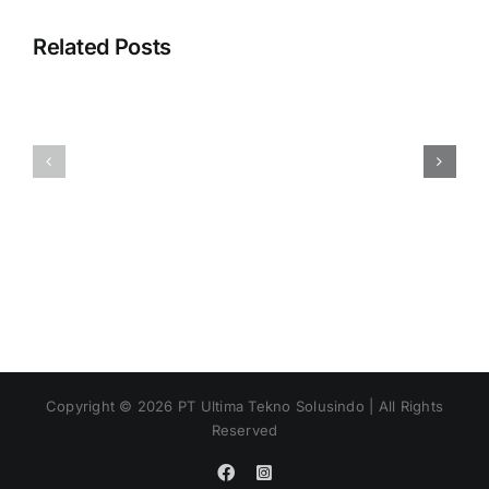
Error
Related Posts
“Tidak
dapat
Membuat
menggunak
Tenaga
akun
Penjual
‘Penjualan’.
(Salesman)
Akun
Pada
tersebut
Accurate
adalah
POS
induk”
Saat
Simpan
Modifier
Copyright ©
2026
PT Ultima Tekno Solusindo | All Rights
Reserved
Facebook
Instagram