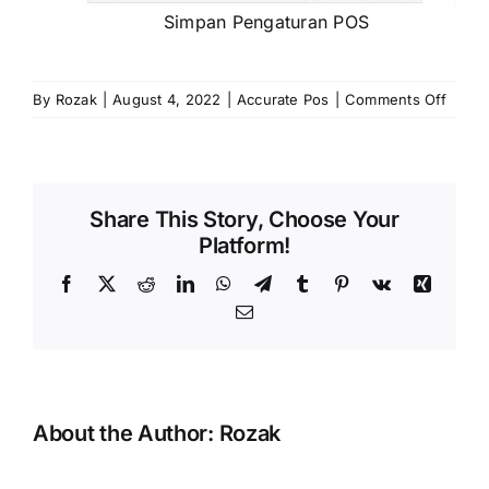
Simpan Pengaturan POS
on
By
Rozak
|
August 4, 2022
|
Accurate Pos
|
Comments Off
Error
:
Data
“Head
Share This Story, Choose Your
pada
Platform!
“…”ter
besar.
Facebook
X
Reddit
LinkedIn
WhatsApp
Telegram
Tumblr
Pinterest
Vk
Xing
Maksi
Email
75
Karakt
About the Author:
Rozak