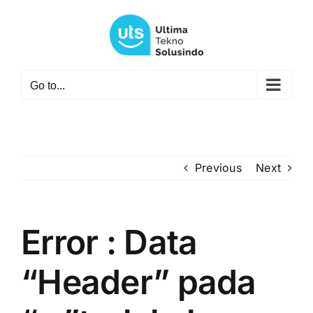
Skip
to
content
Go to...
Previous
Next
Error : Data
“Header” pada