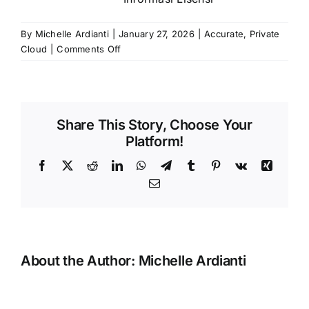
By
Michelle Ardianti
|
January 27, 2026
|
Accurate
,
Private
on
Cloud
|
Comments Off
Error:
‘Tidak
dapat
mencabut
Share This Story, Choose Your
hak
Platform!
akses
pemilik
Facebook
X
Reddit
LinkedIn
WhatsApp
Telegram
Tumblr
Pinterest
Vk
Xing
data
Email
usaha’
Saat
Mencabut
Hak
Akses
About the Author:
Michelle Ardianti
Pengguna
Pada
Data
Error
Usaha