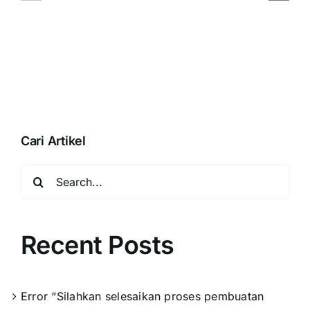
dengan
Pada
membuka
Accurate
database”
Online
Saat
Aktivasi
Data
Usaha
Cari Artikel
Search
for:
Recent Posts
Error “Silahkan selesaikan proses pembuatan