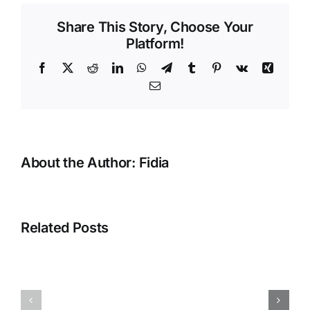
&
Share This Story, Choose Your
Terbilang
Platform!
(Say)
Pada
Facebook
X
Reddit
LinkedIn
WhatsApp
Telegram
Tumblr
Pinterest
Vk
Xing
Desain
Email
Cetakan
Jurnal
Umum
About the Author:
Fidia
Error
“Silahkan
Related Posts
selesaikan
proses
pembuatan
Menampilka
database
QR
Anda
BLISS