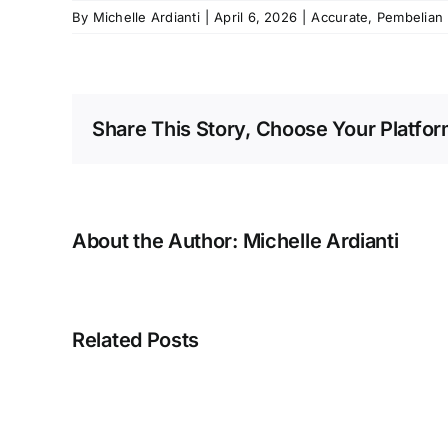
By
Michelle Ardianti
|
April 6, 2026
|
Accurate
,
Pembelian
Share This Story, Choose Your Platfor
About the Author:
Michelle Ardianti
Error
“Silahkan
Related Posts
selesaikan
proses
pembuatan
Menam
database
QR