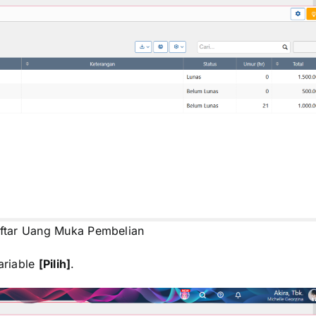
aftar Uang Muka Pembelian
ariable
[Pilih]
.