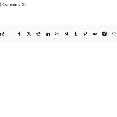
on
|
Comments Off
Menghapus
Uang
Muka
Pembelian
m!
Secara
Facebook
X
Reddit
LinkedIn
WhatsApp
Telegram
Tumblr
Pinterest
Vk
Xing
Massal
Membat
Redeem
Akses
Poin
Operat
dan
agar
Voucher
pilkan
Tidak
Bliss
Dapat
pada