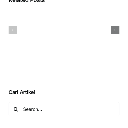
“Tidak
dapat
Membuat
menggunak
Tenaga
akun
Penjual
‘Penjualan’.
(Salesman)
Akun
Pada
tersebut
Accurate
adalah
POS
induk”
Saat
Simpan
Modifier
Cari Artikel
Search
for: