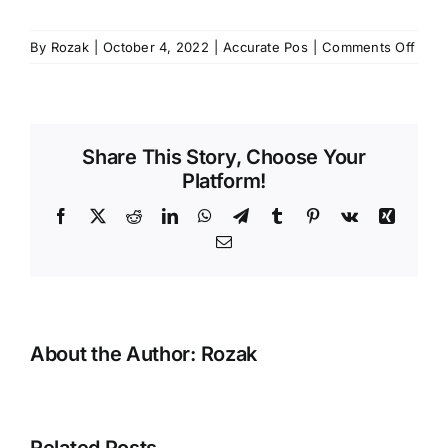
on
By
Rozak
|
October 4, 2022
|
Accurate Pos
|
Comments Off
Rese
PIN
Kary
Pada
Share This Story, Choose Your
Accu
Platform!
POS
Facebook
X
Reddit
LinkedIn
WhatsApp
Telegram
Tumblr
Pinterest
Vk
Xing
Email
About the Author:
Rozak
Error
Related Posts