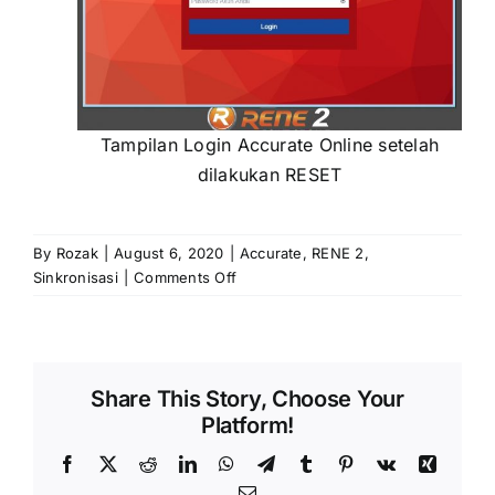
Tampilan Login Accurate Online setelah
dilakukan RESET
By
Rozak
|
August 6, 2020
|
Accurate
,
RENE 2
,
on
Sinkronisasi
|
Comments Off
Reset
Setting
Sinkronisasi
Rene
Share This Story, Choose Your
ke
Platform!
Accurate
Online
Facebook
X
Reddit
LinkedIn
WhatsApp
Telegram
Tumblr
Pinterest
Vk
Xing
Email