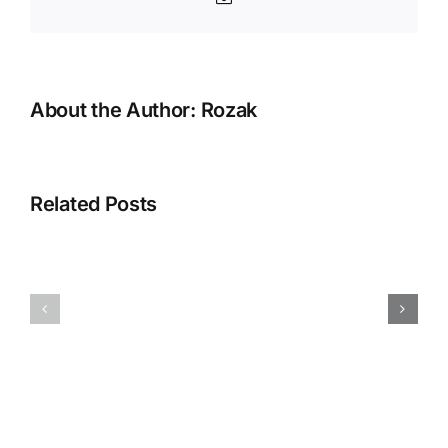
About the Author:
Rozak
Error
“Silahkan
Related Posts
selesaikan
proses
pembuatan
Menampilka
database
QR
Anda
BLISS
dengan
Pada
membuka
Accurate
database”
Online
Saat
Aktivasi