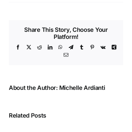
Wajib
Menggunakan
Nama
Pelanggan/Alias
Share This Story, Choose Your
Pada
Platform!
Accurate
POS
Facebook
X
Reddit
LinkedIn
WhatsApp
Telegram
Tumblr
Pinterest
Vk
Xing
Email
About the Author:
Michelle Ardianti
Error
“Silahkan
Related Posts
selesaikan
proses