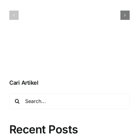
pembuatan
Menampilka
database
QR
Anda
BLISS
dengan
Pada
membuka
Accurate
database”
Online
Saat
Aktivasi
Data
Usaha
Cari Artikel
Search
for:
Recent Posts