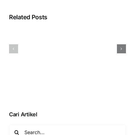
Error
Related Posts
“Tidak
dapat
Membuat
menggunak
Tenaga
akun
Penjual
‘Penjualan’.
(Salesman)
Akun
Pada
tersebut
Accurate
adalah
POS
induk”
Saat
Simpan
Modifier
Cari Artikel
Search