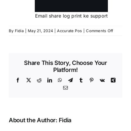
Email share log print ke support
on
By
Fidia
|
May 21, 2024
|
Accurate Pos
|
Comments Off
Cara
Mengirim
Log
Printer
Share This Story, Choose Your
Kepada
Platform!
Custome
Support
Facebook
X
Reddit
LinkedIn
WhatsApp
Telegram
Tumblr
Pinterest
Vk
Xing
CPSSoft
Email
About the Author:
Fidia