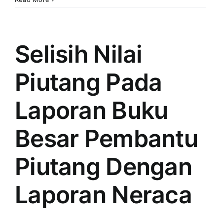
Informasi
Sudah
“Lewat”
atau
Selisih Nilai
“Tidak
Lewat”
Piutang Pada
Jatuh
Tempo
Faktur
Laporan Buku
Penjualan
Pada
Besar Pembantu
Laporan
Daftar
Faktur
Piutang Dengan
Penjualan
Laporan Neraca