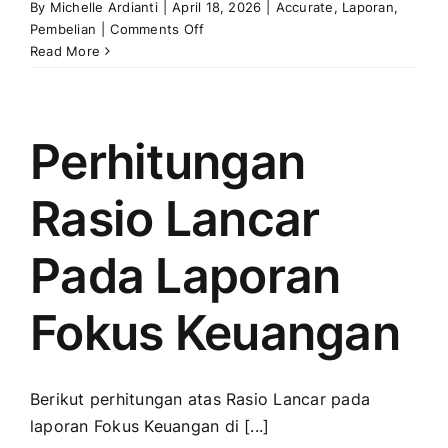
By
Michelle Ardianti
|
April 18, 2026
|
Accurate
,
Laporan
,
on
Pembelian
|
Comments Off
Menampilkan
Read More
Rentang
Hari
Pesanan
Pembelian
Perhitungan
dengan
Permintaan
Rasio Lancar
Barang
di
Laporan
Pada Laporan
Rincian
Pesanan
Fokus Keuangan
Pembelian
Berikut perhitungan atas Rasio Lancar pada
laporan Fokus Keuangan di [...]