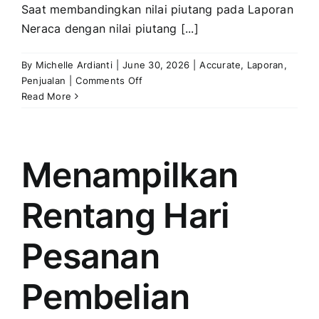
Saat membandingkan nilai piutang pada Laporan
Neraca dengan nilai piutang [...]
By
Michelle Ardianti
|
June 30, 2026
|
Accurate
,
Laporan
,
on
Penjualan
|
Comments Off
Selisih
Read More
Nilai
Piutang
Pada
Laporan
Menampilkan
Buku
Besar
Rentang Hari
Pembantu
Piutang
Dengan
Pesanan
Laporan
Neraca
Pembelian