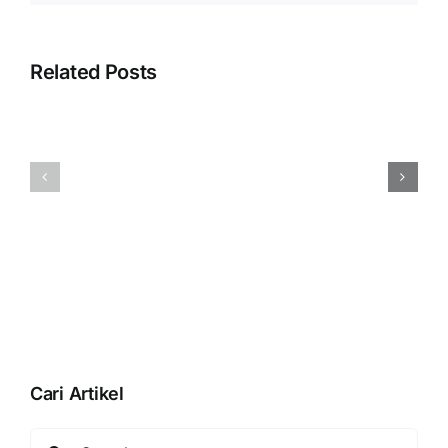
Pengambilan
Bahan
Error
Baku
“Silahkan
Related Posts
sehingga
selesaikan
pengalokasian
proses
nilai
pembuatan
Menampilka
selisih
database
QR
produksi
Anda
BLISS
tidak
dengan
Pada
dapat
membuka
Accurate
di
database”
Online
lakukan
Saat
Proses
Akhir
Aktivasi
Bulan
Data
Usaha
Cari Artikel
Search