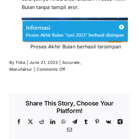
Bulan
tanpa tampil eror.
Proses Akhir Bulan berhasil tersimpan
By
Fidia
|
June 21, 2023
|
Accurate
,
on
Manufaktur
|
Comments Off
EROR
:
Accurate
Mendeteksi
Share This Story, Choose Your
Perintah
Platform!
Kerja
WO.XXX
Facebook
X
Reddit
LinkedIn
WhatsApp
Telegram
Tumblr
Pinterest
Vk
Xing
belum
Email
melakukan
Proses