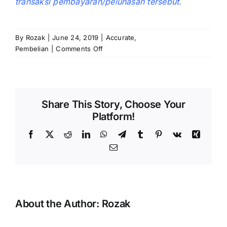
transaksi pembayaran/pelunasan tersebut.
By
Rozak
|
June 24, 2019
|
Accurate
,
on
Pembelian
|
Comments Off
Melunasi
Hutang
Pemasok
dengan
Share This Story, Choose Your
Piutang
Platform!
Pelanggan
Facebook
X
Reddit
LinkedIn
WhatsApp
Telegram
Tumblr
Pinterest
Vk
Xing
Email
About the Author:
Rozak