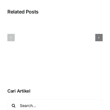
Error
“Silahkan
Related Posts
selesaikan
proses
pembuatan
Menampilka
database
QR
Anda
BLISS
dengan
Pada
membuka
Accurate
database”
Online
Saat
Aktivasi
Data
Usaha
Cari Artikel
Search
for: