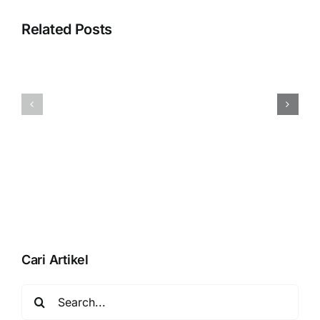
Error
“Silahkan
Related Posts
selesaikan
proses
pembuatan
Menampilka
database
QR
Anda
BLISS
dengan
Pada
membuka
Accurate
database”
Online
Saat
Aktivasi
Data
Usaha
Cari Artikel
Search
for: