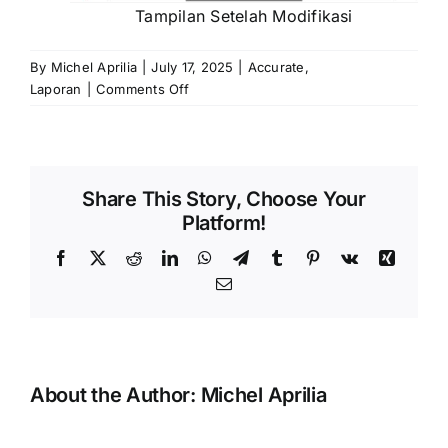
Tampilan Setelah Modifikasi
By
Michel Aprilia
|
July 17, 2025
|
Accurate
,
on
Laporan
|
Comments Off
Menambahkan
Variabel
Kurs
di
Share This Story, Choose Your
Laporan
Platform!
Histori
Utang
Facebook
X
Reddit
LinkedIn
WhatsApp
Telegram
Tumblr
Pinterest
Vk
Xing
dan
Email
Histori
Piutang
About the Author:
Michel Aprilia