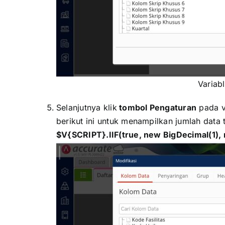
Variab
Selanjutnya klik
tombol Pengaturan
pada va
berikut ini untuk menampilkan jumlah data 
$V{SCRIPT}.IIF(true, new BigDecimal(1),