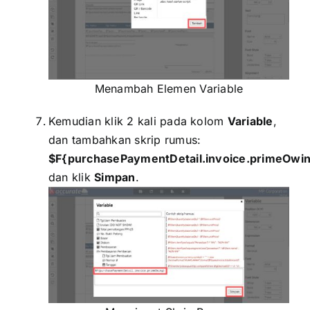
Menambah Elemen Variable
Kemudian klik 2 kali pada kolom
Variable
,
dan tambahkan skrip rumus:
$F{purchasePaymentDetail.invoice.primeOwi
dan klik
Simpan
.