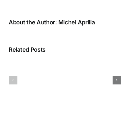
About the Author:
Michel Aprilia
Error
“Silahkan
Related Posts
selesaikan
proses
pembuatan
Menampilka
database
QR
Anda
BLISS
dengan
Pada
membuka
Accurate
database”
Online
Saat
Aktivasi
Data