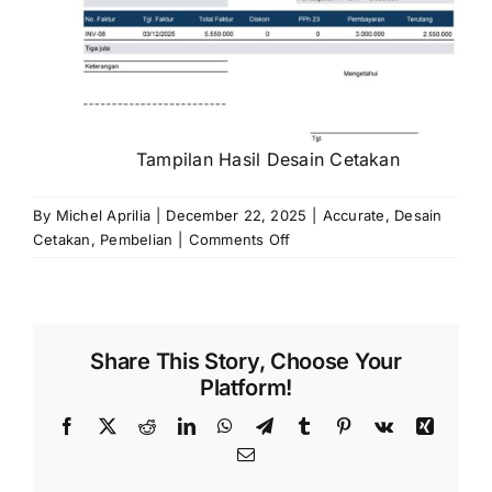
Tampilan Hasil Desain Cetakan
By
Michel Aprilia
|
December 22, 2025
|
Accurate
,
Desain
on
Cetakan
,
Pembelian
|
Comments Off
Menampilkan
Nilai
Sisa
Hutang
Share This Story, Choose Your
Pada
Platform!
Desain
Cetakan
Facebook
X
Reddit
LinkedIn
WhatsApp
Telegram
Tumblr
Pinterest
Vk
Xing
Pembayaran
Email
Pembelian