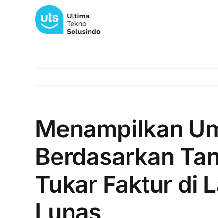
Skip
to
content
Menampilkan Um
Berdasarkan Ta
Tukar Faktur di 
Lunas