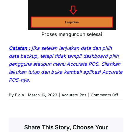
Proses mengunduh selesai
Catatan :
jika setelah lanjutkan data dan pilih
data backup, tetapi tidak tampil dashboard pilih
pengguna ataupun menu Accurate POS. Silahkan
lakukan tutup dan buka kembali aplikasi Accurate
POS-nya.
on
By
Fidia
|
March 16, 2023
|
Accurate Pos
|
Comments Off
Mengg
Data
Backup
Pada
Share This Story, Choose Your
Aplikas