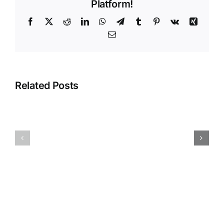
Platform!
Accura
Pos
Facebook
X
Reddit
LinkedIn
WhatsApp
Telegram
Tumblr
Pinterest
Vk
Xing
Email
Error
Related Posts
“Tidak
dapat
Membuat
menggunak
Tenaga
akun
Penjual
‘Penjualan’.
(Salesman)
Akun
Pada
tersebut
Accurate
adalah
POS
induk”
Saat
Simpan
Modifier