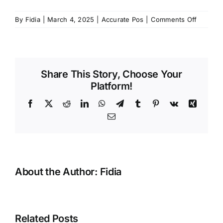
on
By
Fidia
|
March 4, 2025
|
Accurate Pos
|
Comments Off
Membat
Akses
Retur
Pesana
Share This Story, Choose Your
Pada
Platform!
Accurat
POS
Facebook
X
Reddit
LinkedIn
WhatsApp
Telegram
Tumblr
Pinterest
Vk
Xing
Email
About the Author:
Fidia
Error
Related Posts
“Tidak