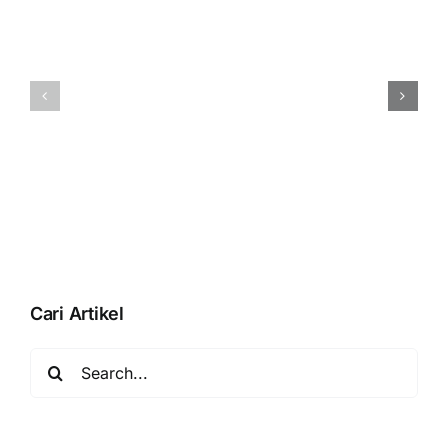
dapat
Membuat
menggunak
Tenaga
akun
Penjual
‘Penjualan’.
(Salesman)
Akun
Pada
tersebut
Accurate
adalah
POS
induk”
Saat
Simpan
Modifier
Cari Artikel
Search
for: