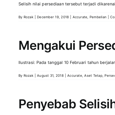
Selisih nilai persediaan tersebut terjadi dikaren
By
Rozak
|
December 19, 2018
|
Accurate
,
Pembelian
|
Co
Mengakui Persed
Ilustrasi: Pada tanggal 10 Februari tahun berjal
By
Rozak
|
August 31, 2018
|
Accurate
,
Aset Tetap
,
Perse
Penyebab Selisih