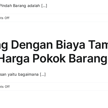
Pindah Barang adalah [...]
on
ts Off
Penyebab
Selisih
Nilai
pada
ng Dengan Biaya Ta
Transaksi
Pindah
 Harga Pokok Barang
Barang
an yaitu bagaimana [...]
on
ts Off
Pembelian
Barang
Dengan
Biaya