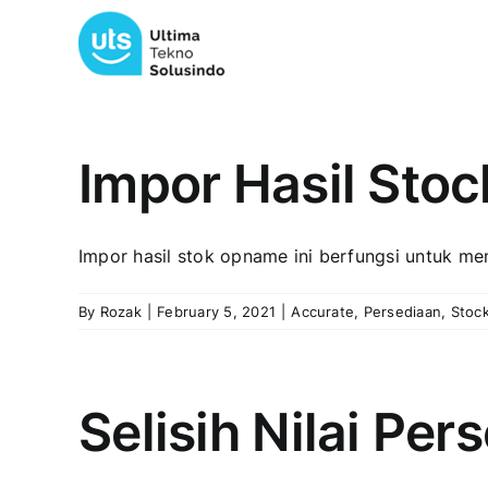
Skip
to
content
Impor Hasil Stoc
Impor hasil stok opname ini berfungsi untuk me
By
Rozak
|
February 5, 2021
|
Accurate
,
Persediaan
,
Stoc
Selisih Nilai Pe