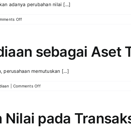
akan adanya perubahan nilai [...]
on
mments Off
Selisih
Nilai
Persediaan
pada
iaan sebagai Aset 
Klaim
Pemasok
an, perusahaan memutuskan [...]
on
diaan
|
Comments Off
Mengakui
Persediaan
sebagai
Aset
 Nilai pada Transak
Tetap