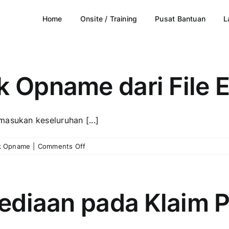
Home
Onsite / Training
Pusat Bantuan
L
k Opname dari File 
masukan keseluruhan [...]
on
k Opname
|
Comments Off
Impor
Hasil
Stock
Opname
rsediaan pada Klaim
dari
File
Excel