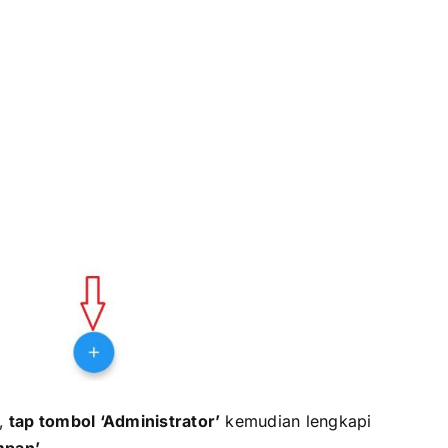
r,
tap tombol ‘Administrator’
kemudian lengkapi
mpan’
.