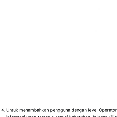
xxxxxxxxxxxxxxxxxx
Untuk menambahkan pengguna dengan level Operato
informasi yang tersedia sesuai kebutuhan, lalu tap
‘Si