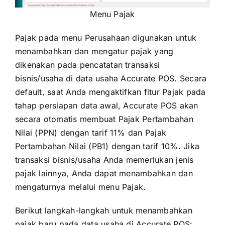
Menu Pajak
Pajak pada menu Perusahaan digunakan untuk
menambahkan dan mengatur pajak yang
dikenakan pada pencatatan transaksi
bisnis/usaha di data usaha Accurate POS. Secara
default, saat Anda mengaktifkan fitur Pajak pada
tahap persiapan data awal, Accurate POS akan
secara otomatis membuat Pajak Pertambahan
Nilai (PPN) dengan tarif 11% dan Pajak
Pertambahan Nilai (PB1) dengan tarif 10%. Jika
transaksi bisnis/usaha Anda memerlukan jenis
pajak lainnya, Anda dapat menambahkan dan
mengaturnya melalui menu Pajak.
Berikut langkah-langkah untuk menambahkan
pajak baru pada data usaha di Accurate POS: