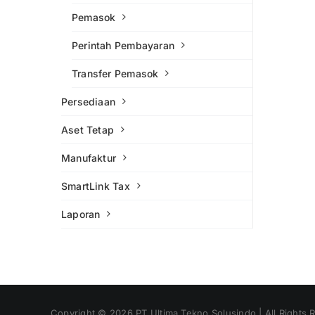
Pemasok
Perintah Pembayaran
Transfer Pemasok
Persediaan
Aset Tetap
Manufaktur
SmartLink Tax
Laporan
Copyright ©
2026
PT Ultima Tekno Solusindo | All Rights