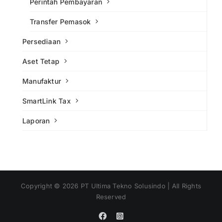
Perintah Pembayaran
Transfer Pemasok
Persediaan
Aset Tetap
Manufaktur
SmartLink Tax
Laporan
Copyright ©
2026
PT Ultima Tekno Solusindo | All Rights
Reserved
Facebook
Instagram