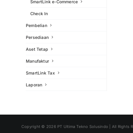
SmartLink e-Commerce
Check In
Pembelian
Persediaan
Aset Tetap
Manufaktur
SmartLink Tax
Laporan
Copyright ©
2026
PT Ultima Tekno Solusindo | All Rights