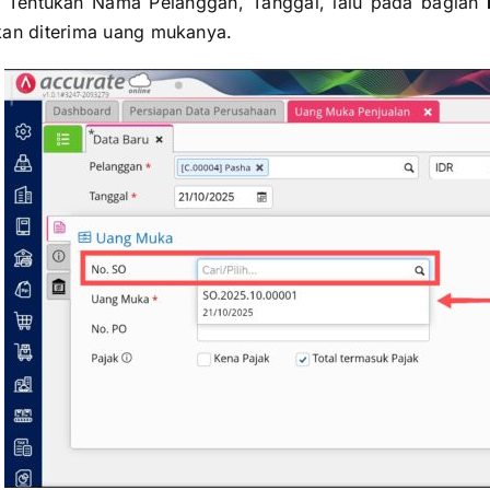
. Tentukan Nama Pelanggan, Tanggal, lalu pada bagian
kan diterima uang mukanya.