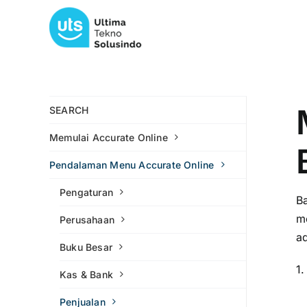
Skip
to
content
SEARCH
Memulai Accurate Online
Pendalaman Menu Accurate Online
Pengaturan
B
m
Perusahaan
ad
Buku Besar
1
Kas & Bank
Penjualan