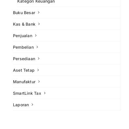
Kategori Keuangan
Buku Besar
Kas & Bank
Penjualan
Pembelian
Persediaan
Aset Tetap
Manufaktur
SmartLink Tax
Laporan