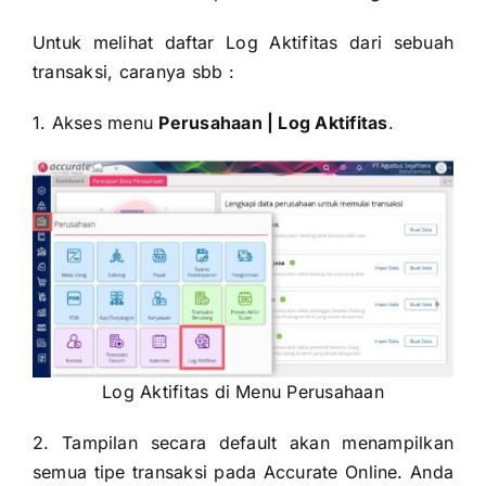
Untuk melihat daftar Log Aktifitas dari sebuah
transaksi, caranya sbb :
1. Akses menu
Perusahaan | Log Aktifitas
.
Log Aktifitas di Menu Perusahaan
2. Tampilan secara default akan menampilkan
semua tipe transaksi pada Accurate Online. Anda