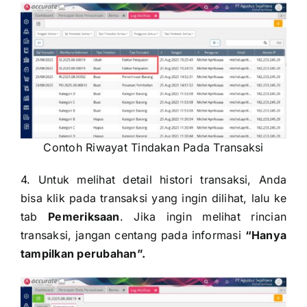
Contoh Riwayat Tindakan Pada Transaksi
4. Untuk melihat detail histori transaksi, Anda
bisa klik pada transaksi yang ingin dilihat, lalu ke
tab
Pemeriksaan
. Jika ingin melihat rincian
transaksi, jangan centang pada informasi
“
Hanya
tampilkan perubahan”.