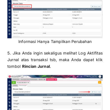
Informasi Hanya Tampilkan Perubahan
5. Jika Anda ingin sekaligus melihat Log Aktifitas
Jurnal atas transaksi tsb, maka Anda dapat klik
tombol
Rincian Jurnal
.